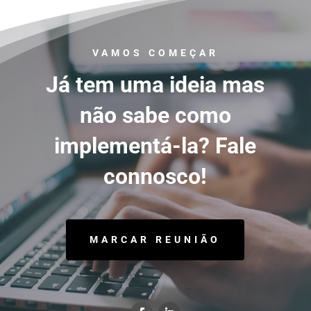
VAMOS COMEÇAR
Já tem uma ideia mas
não sabe como
implementá-la? Fale
connosco!
MARCAR REUNIÃO