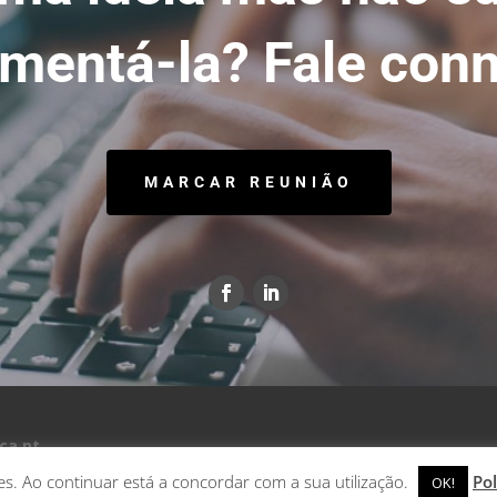
mentá-la? Fale con
MARCAR REUNIÃO
ica.pt
kies. Ao continuar está a concordar com a sua utilização.
Pol
OK!