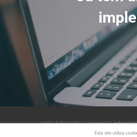
imple
©2021 Esfera Crítica | powered by
esferacrit
Este site utiliza coo