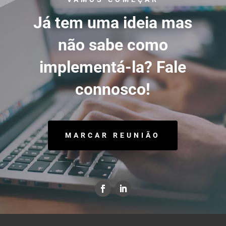
Já tem uma ideia mas
não sabe como
implementá-la? Fale
connosco!
MARCAR REUNIÃO