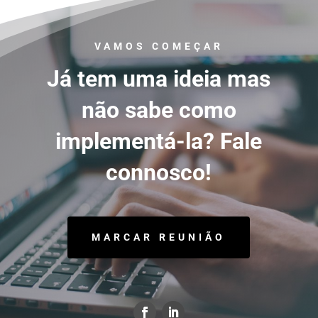
VAMOS COMEÇAR
Já tem uma ideia mas
não sabe como
implementá-la? Fale
connosco!
MARCAR REUNIÃO